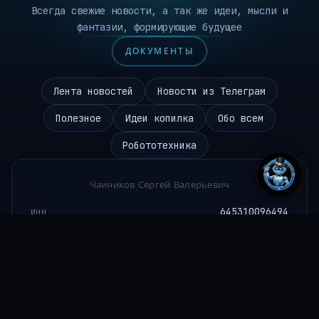
Всегда свежие новости, а так же идеи, мысли и
фантазии, формирующие будущее
ДОКУМЕНТЫ
Лента новостей
Новости из Телеграм
Полезное
Идеи копилка
Обо всем
Робототехника
Чаиников Сергей Валерьевич
645310096494
ИНН
ideipro@mail.ru
EMAIL
+7 986 984 9672
ТЕЛЕФОН
РФ, Саратов, Одесская 11
АДРЕС