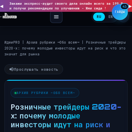
Закажи экспресс-аудит своего дела онлайн всего за 199 ₽
◀
▶
43
и получи рекомендации по улучшению - Жми сюда !
ГАЙДЫ
RU
EN
ИдеиPRO
|
Архив рубрики ~Обо всем~
|
Розничные трейдеры
2020-х: почему молодые инвесторы идут на риск и что это
значит для рынка
Прослушать новость
АРХИВ РУБРИКИ ~ОБО ВСЕМ~
Розничные трейдеры 2020-
х: почему молодые
инвесторы идут на риск и