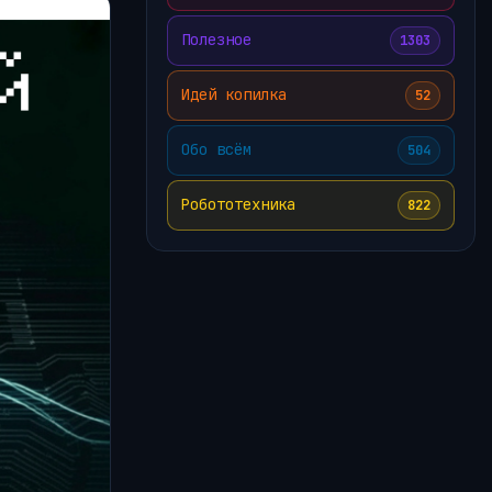
Полезное
1303
Идей копилка
52
Обо всём
504
Робототехника
822