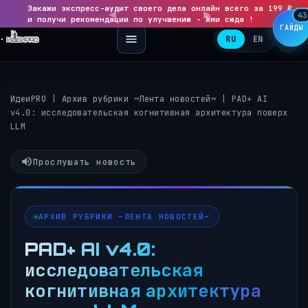
Закажи экспресс-аудит своего дела онлайн всего за 199 ₽
◀
▶
43
и получи рекомендации по улучшению - Жми сюда !
ГАЙДЫ
RU
EN
ИдеиPRO
|
Архив рубрики ~Лента новостей~
|
PAD+ AI
v4.0: исследовательская когнитивная архитектура поверх
LLM
Прослушать новость
АРХИВ РУБРИКИ ~ЛЕНТА НОВОСТЕЙ~
PAD+ AI v4.0:
исследовательская
когнитивная архитектура