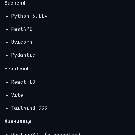
Backend
Python 3.11+
FastAPI
Uvicorn
Pydantic
Frontend
React 18
Vite
Tailwind CSS
Хранилища
PostgreSQL (с pgvector)