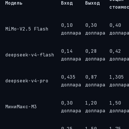
Модель
Вход
Выход
стоимо
0,10
0,30
0,40
MiMo-V2.5 Flash
доллара
доллара
доллар
0,14
0,28
0,42
deepseek-v4-flash
доллара
доллара
доллар
0,435
0,87
1,305
deepseek-v4-pro
доллара
доллара
доллар
0,30
1,20
1,50
МиниМакс-М3
доллара
доллара
доллар
0,25
1,50
1,75