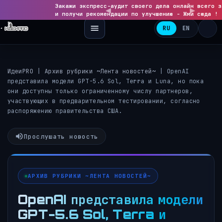
Закажи экспресс-аудит своего дела онлайн всего з
◀
и получи рекомендации по улучшению - Жми сюда !
RU
EN
ИдеиPRO
|
Архив рубрики ~Лента новостей~
|
OpenAI
представила модели GPT-5.6 Sol, Terra и Luna, но пока
они доступны только ограниченному числу партнеров,
участвующих в предварительном тестировании, согласно
распоряжению правительства США.
Прослушать новость
АРХИВ РУБРИКИ ~ЛЕНТА НОВОСТЕЙ~
OpenAI представила модели
GPT-5.6 Sol, Terra и