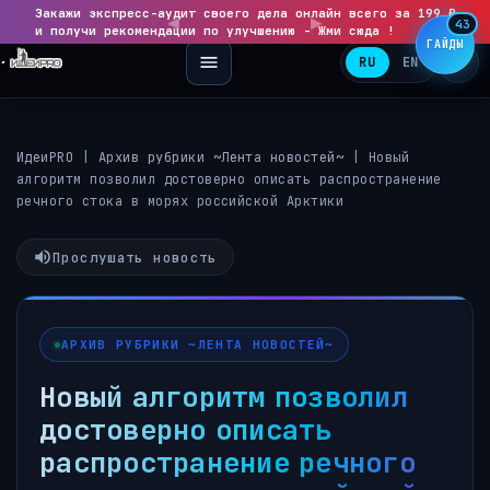
Закажи экспресс-аудит своего дела онлайн всего за 199 ₽
◀
▶
43
и получи рекомендации по улучшению - Жми сюда !
ГАЙДЫ
RU
EN
ИдеиPRO
|
Архив рубрики ~Лента новостей~
|
Новый
алгоритм позволил достоверно описать распространение
речного стока в морях российской Арктики
Прослушать новость
АРХИВ РУБРИКИ ~ЛЕНТА НОВОСТЕЙ~
Новый алгоритм позволил
достоверно описать
распространение речного