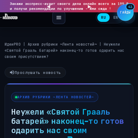
Закажи экспресс-аудит своего дела онлайн всего за 199 ₽
◀
▶
43
и получи рекомендации по улучшению - Жми сюда !
ГАЙДЫ
RU
EN
ИдеиPRO
|
Архив рубрики ~Лента новостей~
|
Неужели
«Святой Грааль батарей» наконец-то готов одарить нас
своим присутствием?
Прослушать новость
АРХИВ РУБРИКИ ~ЛЕНТА НОВОСТЕЙ~
Неужели «Святой Грааль
батарей» наконец-то готов
одарить нас своим