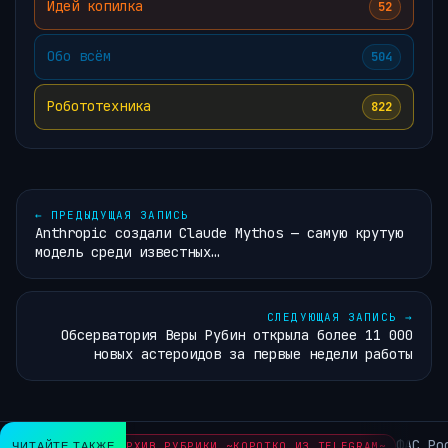
Идей копилка
52
Обо всём
504
Робототехника
822
←
ПРЕДЫДУЩАЯ ЗАПИСЬ
Anthropic создали Claude Mythos — самую крутую
модель среди известных…
СЛЕДУЮЩАЯ ЗАПИСЬ
→
Обсерватория Веры Рубин открыла более 11 000
новых астероидов за первые недели работы
ФАС России
ЧИТАЙТЕ ТАКЖЕ
АРХИВ РУБРИКИ ~КОРОТКО ИЗ TELEGRAM~