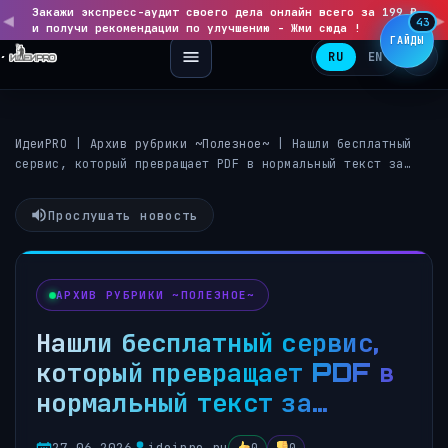
Закажи экспресс-аудит своего дела онлайн всего за 199 ₽
◀
▶
43
и получи рекомендации по улучшению - Жми сюда !
ГАЙДЫ
RU
EN
ИдеиPRO
|
Архив рубрики ~Полезное~
|
Нашли бесплатный
сервис, который превращает PDF в нормальный текст за…
Прослушать новость
АРХИВ РУБРИКИ ~ПОЛЕЗНОЕ~
Нашли бесплатный сервис,
который превращает PDF в
нормальный текст за…
27.06.2026
ideipro.ru