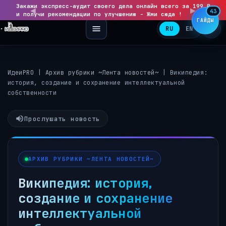
Закажи экспресс-аудит своего дела онлайн всего за 199 ₽
◀
▶
43
и получи рекомендации по улучшению - Жми сюда !
ГАЙДЫ
RU
EN
ИдеиPRO
|
Архив рубрики ~Лента новостей~
|
Википедия:
история, создание и сохранение интеллектуальной
собственности
Прослушать новость
АРХИВ РУБРИКИ ~ЛЕНТА НОВОСТЕЙ~
Википедия: история,
создание и сохранение
интеллектуальной