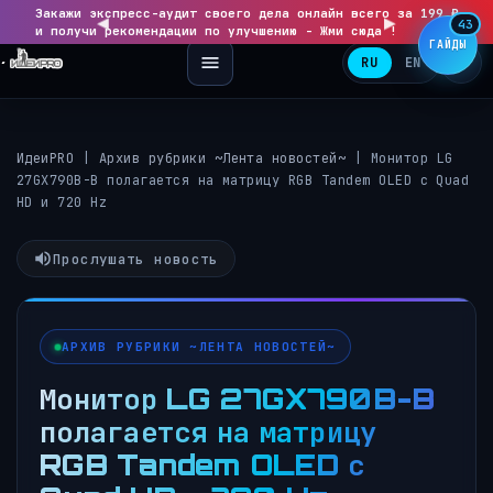
Закажи экспресс-аудит своего дела онлайн всего за 199 ₽
◀
▶
43
и получи рекомендации по улучшению - Жми сюда !
ГАЙДЫ
RU
EN
ИдеиPRO
|
Архив рубрики ~Лента новостей~
|
Монитор LG
27GX790B-B полагается на матрицу RGB Tandem OLED с Quad
HD и 720 Hz
Прослушать новость
АРХИВ РУБРИКИ ~ЛЕНТА НОВОСТЕЙ~
Монитор LG 27GX790B-B
полагается на матрицу
RGB Tandem OLED с