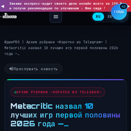
Закажи экспресс-аудит своего дела онлайн всего за 199 ₽
◀
▶
43
и получи рекомендации по улучшению - Жми сюда !
ГАЙДЫ
RU
EN
ИдеиPRO
|
Архив рубрики ~Коротко из Telegram~
|
Metacritic назвал 10 лучших игр первой половины 2026
года —…
Прослушать новость
АРХИВ РУБРИКИ ~КОРОТКО ИЗ TELEGRAM~
Metacritic назвал 10
лучших игр первой половины
2026 года —…