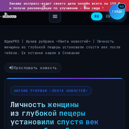
Закажи экспресс-аудит своего дела онлайн всего за 199 ₽
◀
▶
43
и получи рекомендации по улучшению - Жми сюда !
ГАЙДЫ
RU
EN
ИдеиPRO
|
Архив рубрики ~Лента новостей~
|
Личность
женщины из глубокой пещеры установили спустя век после
гибели. Ее останки нашли в Словакии
Прослушать новость
АРХИВ РУБРИКИ ~ЛЕНТА НОВОСТЕЙ~
Личность женщины
из глубокой пещеры
установили спустя век