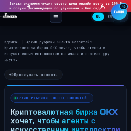
Закажи экспресс-аудит своего дела онлайн всего за 199 ₽
◀
▶
43
и получи рекомендации по улучшению - Жми сюда !
ГАЙДЫ
RU
EN
ИдеиPRO
|
Архив рубрики ~Лента новостей~
|
Криптовалютная биржа OKX хочет, чтобы агенты с
искусственным интеллектом нанимали и платили друг
другу.
Прослушать новость
АРХИВ РУБРИКИ ~ЛЕНТА НОВОСТЕЙ~
Криптовалютная биржа OKX
хочет, чтобы агенты с
искусственным интеллектом