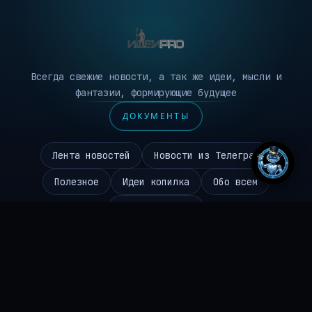
Всегда свежие новости, а так же идеи, мысли и
фантазии, формирующие будущее
ДОКУМЕНТЫ
Лента новостей
Новости из Телеграм
Полезное
Идеи копилка
Обо всем
Робототехника
Чаиников Сергей Валерьевич
645310096494
ИНН
ideipro@mail.ru
EMAIL