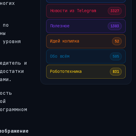
ногих
Новости из Telegram
3327
 по
Полезное
1303
ны
 уровня
Идей копилка
52
Обо всём
505
едитель и
достатки
Робототехника
831
ами.
ость
ой
ограммном
зображение