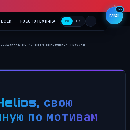
▶
43
ГАЙДЫ
 ВСЕМ
РОБОТОТЕХНИКА
RU
EN
 созданную по мотивам пиксельной графики.
elios, свою
нную по мотивам