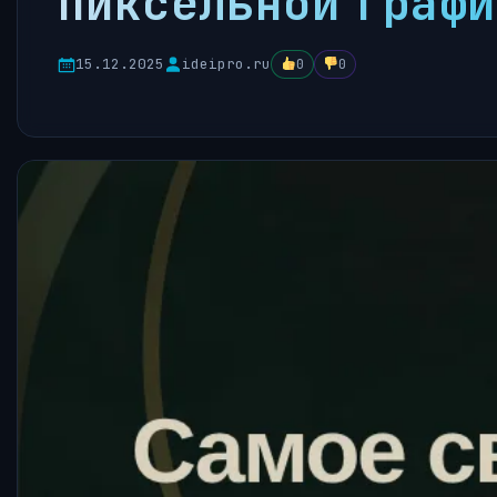
пиксельной графи
15.12.2025
ideipro.ru
0
0