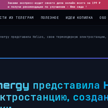
Закажи экспресс-аудит своего дела онлайн всего за 199 ₽
и получи рекомендации по улучшению - Жми сюда !
СТИ ИЗ ТЕЛЕГРАМ
ПОЛЕЗНОЕ
ИДЕИ КОПИЛКА
ОБО
Energy представила Helios, свою термоядерную электростанцию,
ergy представила H
ктростанцию, созда