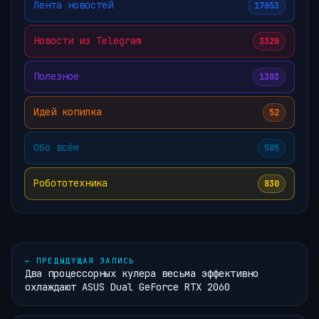
Лента новостей
17653
Новости из Telegram
3320
Полезное
1303
Идей копилка
52
Обо всём
505
Робототехника
830
←
ПРЕДЫДУЩАЯ ЗАПИСЬ
Два процессорных кулера весьма эффективно
охлаждают ASUS Dual GeForce RTX 2060