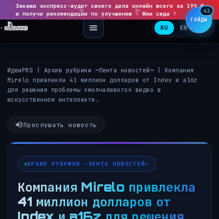
Закажи экспресс-аудит своего дела онлайн всего за 199 ₽
◀
▶
43
и получи рекомендации по улучшению - Жми сюда !
ГАЙДЫ
RU
EN
ИдеиPRO
|
Архив рубрики ~Лента новостей~
|
Компания
Mirelo привлекла 41 миллион долларов от Index и a16z
для решения проблемы «молчаливого» видео в
искусственном интеллекте.
Прослушать новость
АРХИВ РУБРИКИ ~ЛЕНТА НОВОСТЕЙ~
Компания Mirelo привлекла
41 миллион долларов от
Index и a16z для решения