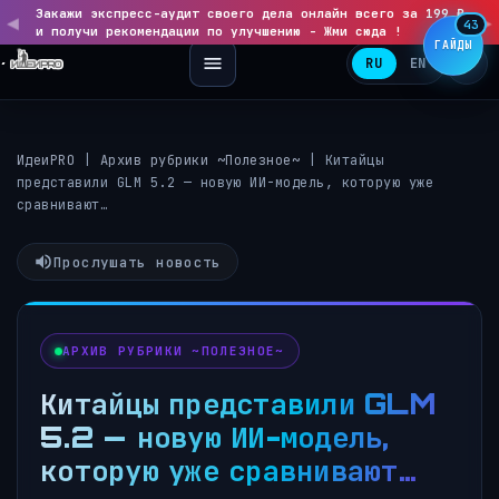
Закажи экспресс-аудит своего дела онлайн всего за 199 ₽
◀
▶
43
и получи рекомендации по улучшению - Жми сюда !
ГАЙДЫ
RU
EN
ИдеиPRO
|
Архив рубрики ~Полезное~
|
Китайцы
представили GLM 5.2 — новую ИИ-модель, которую уже
сравнивают…
Прослушать новость
АРХИВ РУБРИКИ ~ПОЛЕЗНОЕ~
Китайцы представили GLM
5.2 — новую ИИ-модель,
которую уже сравнивают…