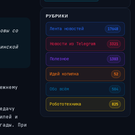
РУБРИКИ
Лента новостей
17648
овы со
Новости из Telegram
3321
инской
Полезное
1303
Идей копилка
52
ежнему
Обо всём
504
Робототехника
825
едачу
илей и
гады. При