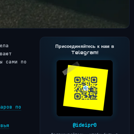
ела
Присоединяйтесь к нам в
Telegram!
вают
ы сами по
ларов по
@ideipr0
овья