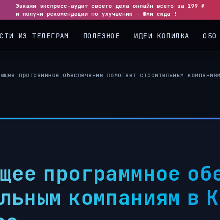
Закажи экспресс-аудит своего дела онлайн всего за 199 ₽
◀
▶
и получи рекомендации по улучшению - Жми сюда !
СТИ ИЗ ТЕЛЕГРАМ
ПОЛЕЗНОЕ
ИДЕИ КОПИЛКА
ОБО
ующее программное обеспечение помогает строительным компания
щее программное об
льным компаниям в 