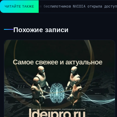
Google больше не к
ЧИТАЙТЕ ТАКЖЕ
АРХИВ РУБРИКИ ~КОРОТКО ИЗ TELEGRAM~
Похожие записи