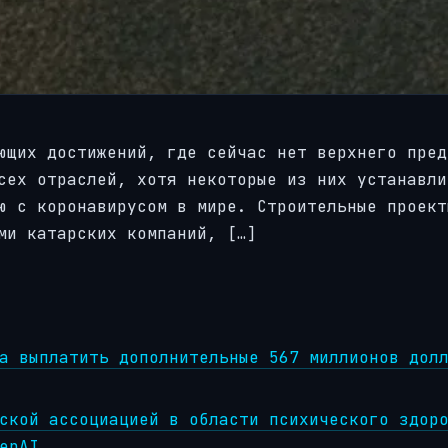
ющих достижений, где сейчас нет верхнего пред
сех отраслей, хотя некоторые из них устанавли
ю с коронавирусом в мире. Строительные проект
ми катарских компаний, […]
a выплатить дополнительные 567 миллионов дол
ской ассоциацией в области психического здор
enAI