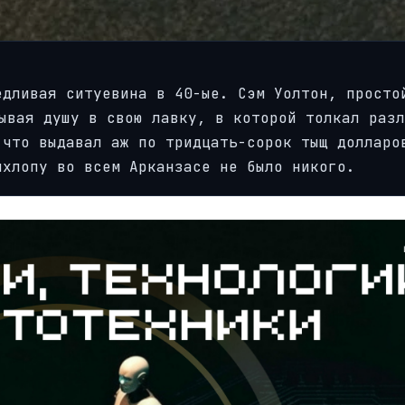
едливая ситуевина в 40-ые. Сэм Уолтон, просто
ывая душу в свою лавку, в которой толкал разл
 что выдавал аж по тридцать-сорок тыщ долларо
ыхлопу во всем Арканзасе не было никого.