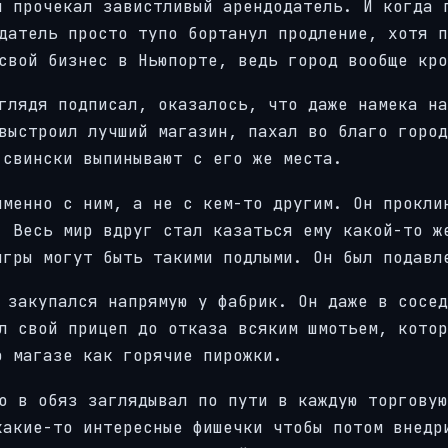
и прочекал завистливый арендодатель. И когда 
датель просто тупо бортанул продление, хотя п
свой бизнес в Ньюпорте, ведь город вообще кро
глядя подписал, оказалось, что даже намека на
выстроил лучший магазин, пахал во благо город
-свински выпинывают с его же места.
именно с ним, а не с кем-то другим. Он прокли
. Весь мир вдруг стал казаться ему какой-то ж
игры могут быть такими подлыми. Он был подавл
 закупался напрямую у фабрик. Он даже в сосед
л свой прицеп до отказа всяким шмотьем, котор
о магазе как горячие пирожки.
о в обяз заглядывал по пути в каждую торговую
какие-то интересные фишечки чтобы потом внедр