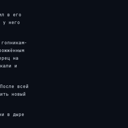
ил в его
 у него
 гопникам-
рожжённым
ерец на
кали и
После всей
ить новый
ни в дыре