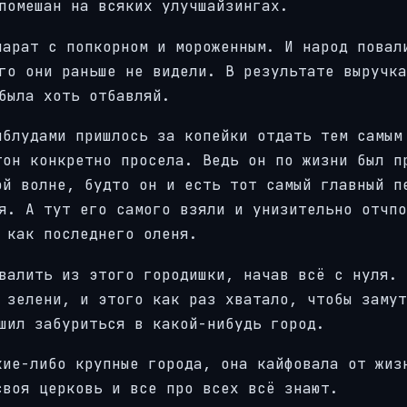
помешан на всяких улучшайзингах.
парат с попкорном и мороженным. И народ повал
го они раньше не видели. В результате выручка
была хоть отбавляй.
иблудами пришлось за копейки отдать тем самым
тон конкретно просела. Ведь он по жизни был п
ой волне, будто он и есть тот самый главный п
я. А тут его самого взяли и унизительно отчпо
 как последнего оленя.
валить из этого городишки, начав всё с нуля. 
 зелени, и этого как раз хватало, чтобы замут
шил забуриться в какой-нибудь город.
кие-либо крупные города, она кайфовала от жиз
своя церковь и все про всех всё знают.