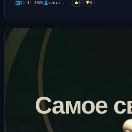
13.12.2025
ideipro.ru
0
0