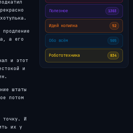
подкатил
рекрасно
Полезное
1303
хотулька.
Идей копилка
52
 продление
а, а его
Обо всём
505
Робототехника
834
нал и этот
естокой и
ен.
ние штаты
ое потом
 точку. И
ить их у