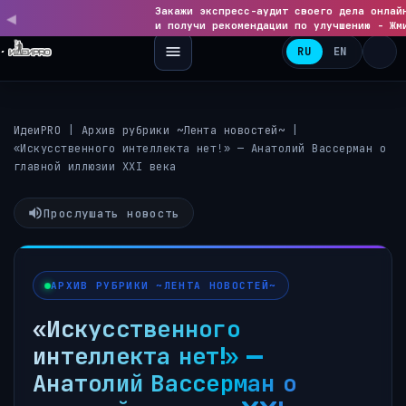
Закажи экспресс-аудит своего дела онлай
◀
▶
и получи рекомендации по улучшению - Жм
RU
EN
ИдеиPRO
|
Архив рубрики ~Лента новостей~
|
«Искусственного интеллекта нет!» — Анатолий Вассерман о
главной иллюзии XXI века
Прослушать новость
АРХИВ РУБРИКИ ~ЛЕНТА НОВОСТЕЙ~
«Искусственного
интеллекта нет!» —
Анатолий Вассерман о