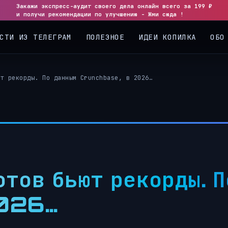
Закажи экспресс-аудит своего дела онлайн всего за 199 ₽
◀
▶
и получи рекомендации по улучшению - Жми сюда !
СТИ ИЗ ТЕЛЕГРАМ
ПОЛЕЗНОЕ
ИДЕИ КОПИЛКА
ОБО
ют рекорды. По данным Crunchbase, в 2026…
отов бьют рекорды. П
2026…