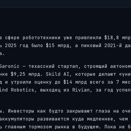
в сфере робототехники уже привлекли $18,8 млр
ь 2025 год было $15 млрд, а пиковый 2021-й да
а.
Saronic — техасский стартап, строящий автоном
нке $9,25 млрд. Skild AI, которые делают «уни
д и утроили оценку до $14 млрд всего за 7 мес
ind Robotics, выходец из Rivian, за год успел
ы. Инвесторы как будто закрывают глаза на оче
аккумуляторы развивается куда медленнее, чем
ь главным тормозом рынка в будущем. Пока не б