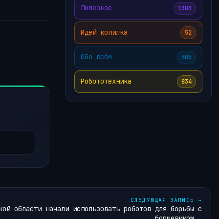
Полезное
1303
Идей копилка
52
Обо всём
505
Робототехника
834
СЛЕДУЮЩАЯ ЗАПИСЬ
→
кой области начали использовать роботов для борьбы с
борщевиком….