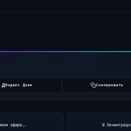
Д
Яндекс Дзен
Скопировать
ямом эфире….
В Ленинградс