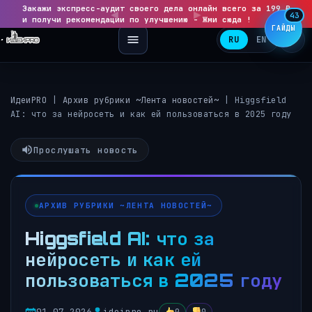
Закажи экспресс-аудит своего дела онлайн всего за 199 ₽
◀
▶
43
и получи рекомендации по улучшению - Жми сюда !
ГАЙДЫ
RU
EN
ИдеиPRO
|
Архив рубрики ~Лента новостей~
|
Higgsfield
AI: что за нейросеть и как ей пользоваться в 2025 году
Прослушать новость
АРХИВ РУБРИКИ ~ЛЕНТА НОВОСТЕЙ~
Higgsfield AI: что за
нейросеть и как ей
пользоваться в 2025 году
01.07.2026
ideipro.ru