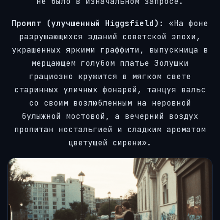
не было в изначальном запросе.
Промпт (улучшенный Higgsfield):
«На фоне
разрушающихся зданий советской эпохи,
украшенных яркими граффити, выпускница в
мерцающем голубом платье Золушки
грациозно кружится в мягком свете
старинных уличных фонарей, танцуя вальс
со своим возлюбленным на неровной
булыжной мостовой, а вечерний воздух
пропитан ностальгией и сладким ароматом
цветущей сирени».