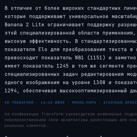
В отличие от более широких стандартных лине
которые поддерживают универсальное масштаби
Banana 2 Lite ограничивает поддержку разреш
этой специализированной области применения,
высокую эффективность. В стандартизированны
показателя Elo для преобразования текста в 
превосходит показатель NB1 (1151) и заметно
имеет показатель 1245 в том же сегменте пре
специализированных задач редактирования мод
одного изображения на уровне 1308 и показат
1294, обеспечивая высокооптимизированный ди
VB TRANSFORM · 14–15 ИЮЛЯ · МЕНЛО-ПАРК · АГЕНТНАЯ ОРКЕ
Компания Intuit перестроила свою многоагентную систему
На конференции Transform руководители инженерных подра
перепроектировали свои архитектуры оркестрации для пов
реальных клиентов.