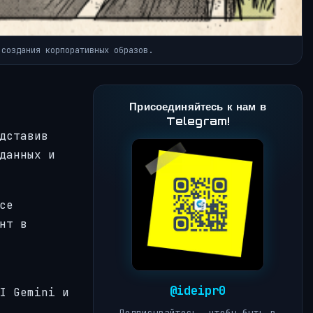
 создания корпоративных образов.
Присоединяйтесь к нам в
Telegram!
дставив
данных и
се
нт в
@ideipr0
I Gemini и
Подписывайтесь, чтобы быть в