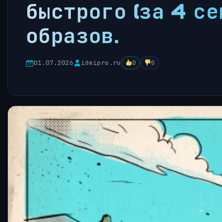
быстрого (за 4 с
образов.
01.07.2026
ideipro.ru
0
0