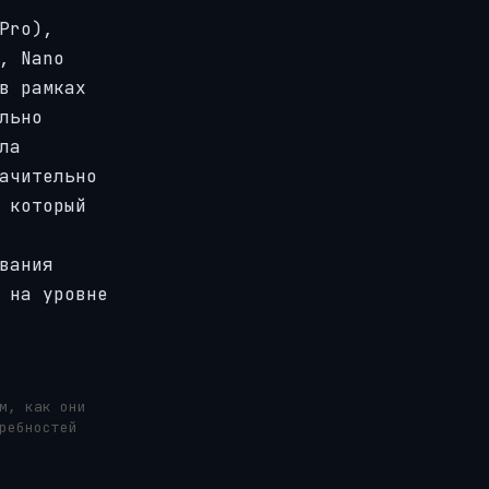
Pro),
, Nano
в рамках
льно
ла
ачительно
 который
вания
 на уровне
м, как они
ребностей