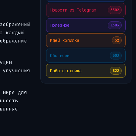
Новости из Telegram
3302
зображений
Полезное
1303
а каждый
Идей копилка
ображение
52
Обо всём
503
ущим
 улучшения
Робототехника
822
 мире для
нность
ванные