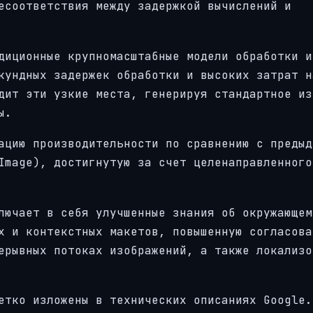
есоответствия между задержкой вычислений и
диционные крупномасштабные модели обработки и
кундных задержек обработки и высоких затрат н
дит эти узкие места, генерируя стандартное из
ы.
ацию производительности по сравнению с предыд
Image), достигнутую за счет целенаправленного
лючает в себя улучшенные знания об окружающем
х и контекстных макетов, повышенную согласова
ерывных потоках изображений, а также локализо
етко изложены в технических описаниях Google.