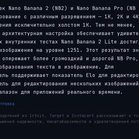
ек Nano Banana 2 (NB2) и Nano Banana Pro (NB 
рование с различным разрешением — 1K, 2K и 4K
ения исключительно холстом 1K. Тем не менее, 
 архитектурная настройка обеспечивает удивите
х внутренних тестах Nano Banana 2 Lite достиг
изображение на уровне 1251. Этот результат зн
 опережает более громоздкий и дорогой NB Pro,
образования текста в изображение. Для
ель поддерживает показатель Elo для редактиро
ель для редактирования нескольких изображений
апазон для приложений реального времени.
СТРОВКА
 за 60 дней. Что именно они изменили и почему?
зделений из Intuit, Target и Instacart рассказывают о то
ышения надежности, масштабируемости и удовлетворения пот