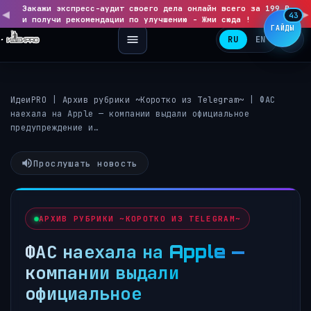
Закажи экспресс-аудит своего дела онлайн всего за 199 ₽
◀
▶
43
и получи рекомендации по улучшению - Жми сюда !
ГАЙДЫ
RU
EN
ИдеиPRO
|
Архив рубрики ~Коротко из Telegram~
|
ФАС
наехала на Apple — компании выдали официальное
предупреждение и…
Прослушать новость
АРХИВ РУБРИКИ ~КОРОТКО ИЗ TELEGRAM~
ФАС наехала на Apple —
компании выдали
официальное