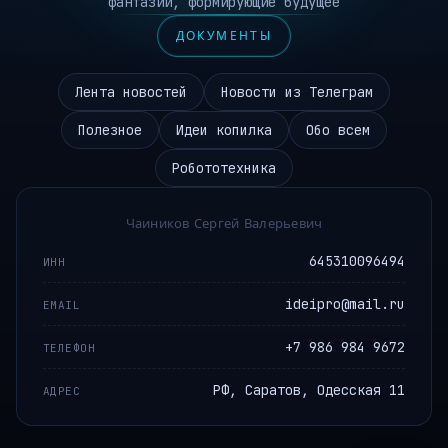
фантазии, формирующие будущее
ДОКУМЕНТЫ
Лента новостей
Новости из Телеграм
Полезное
Идеи копилка
Обо всем
Робототехника
Чаиников Сергей Валерьевич
645310096494
ИНН
ideipro@mail.ru
EMAIL
+7 986 984 9672
ТЕЛЕФОН
РФ, Саратов, Одесская 11
АДРЕС