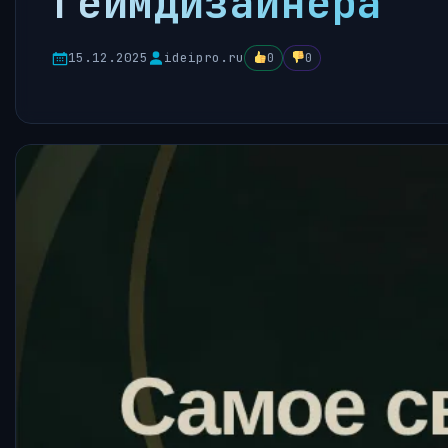
геймдизайнера
15.12.2025
ideipro.ru
0
0