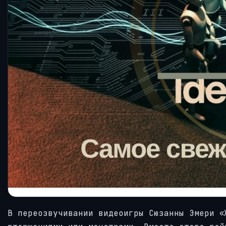
В переозвучивании видеоигры Сюзанны Эмери «