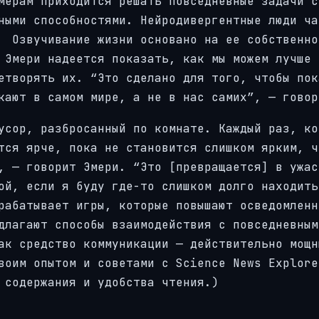
мерам приходится решать повседневные задачи с
ными способностями. Нейродивергентные люди ча
звучивание жизни основано на ее собственно
 Эмери надеется показать, как мы можем лучше 
етворять их. “Это сделано для того, чтобы пок
кают в самом мире, а не в нас самих”, — говор
усор, разбросанный по комнате. Каждый раз, ко
тся ярче, пока не становится слишком ярким, ч
 — говорит Эмери.​​ “Это [превращается] в ужа
ой, если я буду где-то слишком долго находить
рабатывает игры, которые повышают осведомленн
длагают способы взаимодействия с повседневным
ак средство коммуникации — действительно мощн
воим опытом и советами с Science News Explore
ия содержания и удобства чтения.)