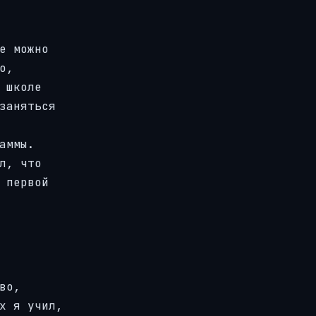
е можно
о,
 школе
заняться
аммы.
л, что
 первой
во,
х я учил,