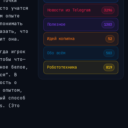
 точки
сто учатся
Новости из Telegram
3296
м опыте
понимать
Полезное
1303
азать, что
ит она.
Идей копилка
52
гда игрок
Обо всём
503
тобы что—
сное белое,
Робототехника
819
ся”. В
ость о
 опытом,
ый способ
s. (Это