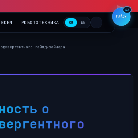
▶
43
ГАЙДЫ
 ВСЕМ
РОБОТОТЕХНИКА
RU
EN
родивергентного геймдизайнера
ность о
ивергентного