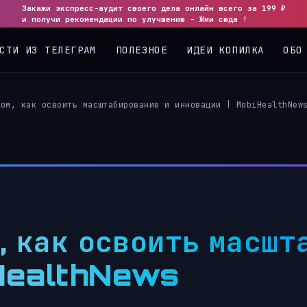
Закажи экспресс-аудит своего дела онлайн всего за 199 ₽
и получи рекомендации по улучшению - Жми сюда !
СТИ ИЗ ТЕЛЕГРАМ
ПОЛЕЗНОЕ
ИДЕИ КОПИЛКА
ОБО
том, как освоить масштабирование и инновации | MobiHealthNew
м, как освоить масшт
iHealthNews