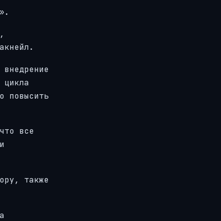
».
,
акнейл.
 внедрение
 цикла
о повысить
что все
и
ору, также
а