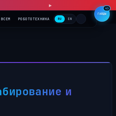
▶
43
ГАЙДЫ
 ВСЕМ
РОБОТОТЕХНИКА
RU
EN
s
абирование и