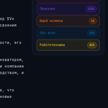
Полезное
1303
ор DVx
Идей копилка
52
своения
Обо всём
505
ости, его
Робототехника
833
новатором,
и компании
одством, и
е, что
новые