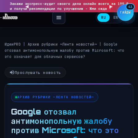
Закажи экспресс-аудит своего дела онлайн всего за 199 ₽
◀
▶
43
и получи рекомендации по улучшению - Жми сюда !
ГАЙДЫ
RU
EN
ИдеиPRO
|
Архив рубрики ~Лента новостей~
|
Google
отозвал антимонопольную жалобу против Microsoft: что
это означает для облачных сервисов?
Прослушать новость
АРХИВ РУБРИКИ ~ЛЕНТА НОВОСТЕЙ~
Google отозвал
антимонопольную жалобу
против Microsoft: что это