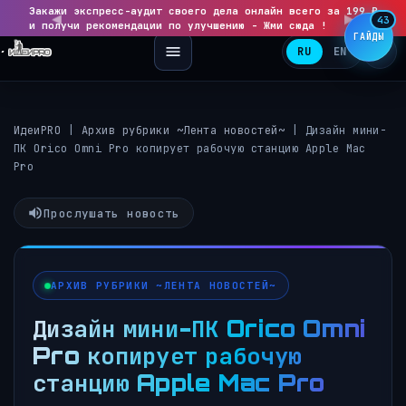
Закажи экспресс-аудит своего дела онлайн всего за 199 ₽
◀
▶
43
и получи рекомендации по улучшению - Жми сюда !
ГАЙДЫ
RU
EN
ИдеиPRO
|
Архив рубрики ~Лента новостей~
|
Дизайн мини-
ПК Orico Omni Pro копирует рабочую станцию Apple Mac
Pro
Прослушать новость
АРХИВ РУБРИКИ ~ЛЕНТА НОВОСТЕЙ~
Дизайн мини-ПК Orico Omni
Pro копирует рабочую
станцию Apple Mac Pro