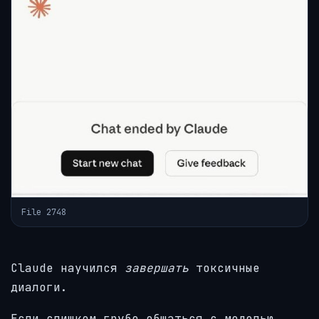
File 2748
Claude научился
завершать
токсичные
диалоги.
Если слишком грубо общаться с моделью,