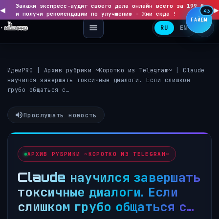
Закажи экспресс-аудит своего дела онлайн всего за 199 ₽
◀
▶
43
и получи рекомендации по улучшению - Жми сюда !
ГАЙДЫ
RU
EN
ИдеиPRO
|
Архив рубрики ~Коротко из Telegram~
|
Claude
научился завершать токсичные диалоги. Если слишком
грубо общаться с…
Прослушать новость
АРХИВ РУБРИКИ ~КОРОТКО ИЗ TELEGRAM~
Claude научился завершать
токсичные диалоги. Если
слишком грубо общаться с…