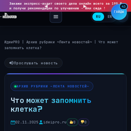
Закажи экспресс-аудит своего дела онлайн всего за 199 ₽
◀
▶
43
и получи рекомендации по улучшению - Жми сюда !
ГАЙДЫ
RU
EN
ИдеиPRO
|
Архив рубрики ~Лента новостей~
|
Что может
запомнить клетка?
Прослушать новость
АРХИВ РУБРИКИ ~ЛЕНТА НОВОСТЕЙ~
Что может запомнить
клетка?
02.11.2025
ideipro.ru
0
0