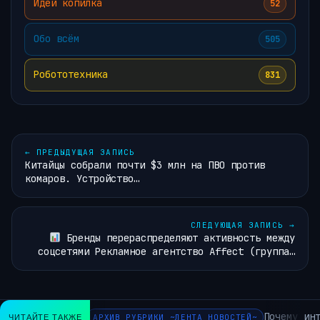
Идей копилка
52
Обо всём
505
Робототехника
831
←
ПРЕДЫДУЩАЯ ЗАПИСЬ
Китайцы собрали почти $3 млн на ПВО против
комаров. Устройство…
СЛЕДУЮЩАЯ ЗАПИСЬ
→
Бренды перераспределяют активность между
соцсетями Рекламное агентство Affect (группа…
Почему инт
ЧИТАЙТЕ ТАКЖЕ
АРХИВ РУБРИКИ ~ЛЕНТА НОВОСТЕЙ~