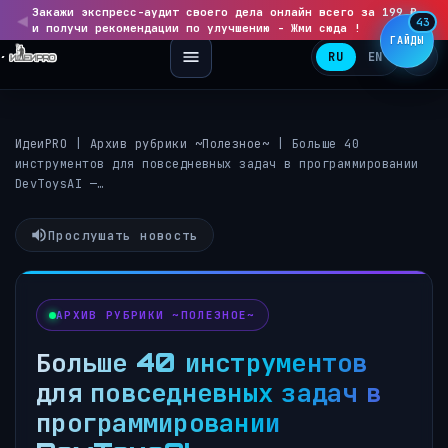
Закажи экспресс-аудит своего дела онлайн всего за 199 ₽
◀
▶
43
и получи рекомендации по улучшению - Жми сюда !
ГАЙДЫ
RU
EN
ИдеиPRO
|
Архив рубрики ~Полезное~
|
Больше 40
инструментов для повседневных задач в программировании
DevToysAI —…
Прослушать новость
АРХИВ РУБРИКИ ~ПОЛЕЗНОЕ~
Больше 40 инструментов
для повседневных задач в
программировании