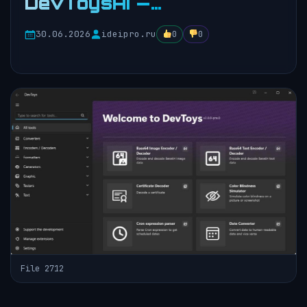
DevToysAI —…
30.06.2026
ideipro.ru
0
0
File 2712