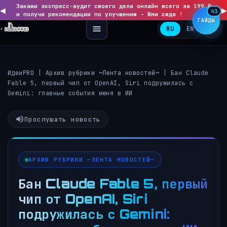
Закажи экспресс-аудит своего дела онлайн всего за 199 ₽
◀
▶
43
и получи рекомендации по улучшению - Жми сюда !
ГАЙДЫ
RU
EN
ИдеиPRO
|
Архив рубрики ~Лента новостей~
|
Бан Claude
Fable 5, первый чип от OpenAI, Siri подружилась с
Gemini: главные события июня в ИИ
Прослушать новость
АРХИВ РУБРИКИ ~ЛЕНТА НОВОСТЕЙ~
Бан Claude Fable 5, первый
чип от OpenAI, Siri
подружилась с Gemini: