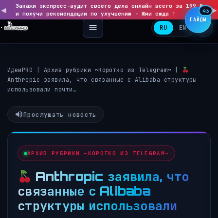
Закажи экспресс-аудит своего дела онлайн всего за 199 ₽
◀
▶
43
и получи рекомендации по улучшению - Жми сюда !
ГАЙДЫ
RU
EN
ИдеиPRO
|
Архив рубрики ~Коротко из Telegram~
|
Anthropic заявила, что связанные с Alibaba структуры
использовали почти…
Прослушать новость
АРХИВ РУБРИКИ ~КОРОТКО ИЗ TELEGRAM~
Anthropic заявила, что
связанные с Alibaba
структуры использовали