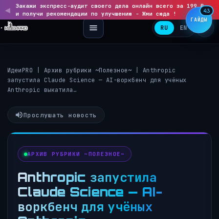
Закажи экспресс-аудит своего дела онлайн всего за 199 ₽
◀
▶
43
и получи рекомендации по улучшению - Жми сюда !
ГАЙДЫ
RU
EN
ИдеиPRO
|
Архив рубрики ~Полезное~
|
Anthropic
запустила Claude Science — AI-воркбенч для учёных
Anthropic выкатила…
Прослушать новость
АРХИВ РУБРИКИ ~ПОЛЕЗНОЕ~
Anthropic запустила
Claude Science — AI-
воркбенч для учёных