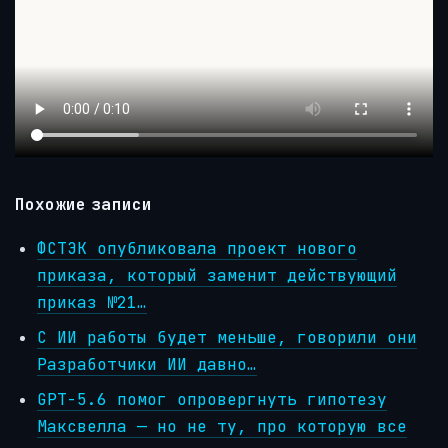
Похожие записи
ФСТЭК опубликовала проект нового
приказа, который заменит действующий
приказ №21…
С ИИ работы будет меньше, говорили они
Разработчики ИИ давно…
GPT-5.6 помог опровергнуть гипотезу
Максвелла — но не ту, про которую все