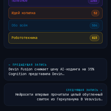
Полезное
1303
Идей копилка
52
Обо всём
504
Робототехника
823
←
ПРЕДЫДУЩАЯ ЗАПИСЬ
Devin Fusion снижает цену AI-кодинга на 35%
Cognition представила Devin…
СЛЕДУЮЩАЯ ЗАПИСЬ
→
Нейросети впервые прочитали целый обугленный
свиток из Геркуланума В Vesuvius…