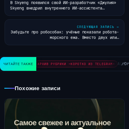
В Skyeng появился свой ИИ-разработчик «Джулия»
Skyeng внедрил внутреннего ИИ-ассистента…
СЛЕДУЮЩАЯ ЗАПИСЬ
→
Забудьте про робособак: учёные показали робота-
морского ежа. Вместо двух или…
AirDro
ЧИТАЙТЕ ТАКЖЕ
АРХИВ РУБРИКИ ~КОРОТКО ИЗ TELEGRAM~
Похожие записи