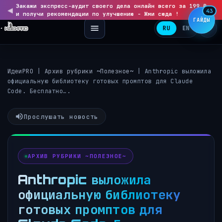
Закажи экспресс-аудит своего дела онлайн всего за 199 ₽
◀
▶
43
и получи рекомендации по улучшению - Жми сюда !
ГАЙДЫ
RU
EN
ИдеиPRO
|
Архив рубрики ~Полезное~
|
Anthropic выложила
официальную библиотеку готовых промптов для Claude
Code. Бесплатно….
Прослушать новость
АРХИВ РУБРИКИ ~ПОЛЕЗНОЕ~
Anthropic выложила
официальную библиотеку
готовых промптов для