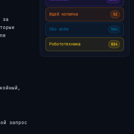
Идей копилка
52
 за
торые
Обо всём
504
ля
Робототехника
824
койный,
ной запрос