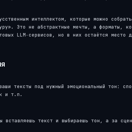
усственным интеллектом, которые можно собрать
уру». Это не абстрактные мечты, а форматы, ко
товых LLM‑сервисов, но в них остаётся место д
ия
ваши тексты под нужный эмоциональный тон: спо
к и т.п.
ы вставляешь текст и выбираешь тон, а за сце