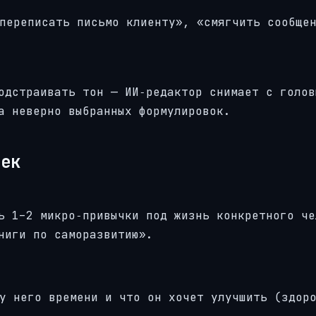
переписать письмо клиенту», «смягчить сообще
одстраивать тон — ИИ‑редактор снимает с голов
а неверно выбранных формулировок.
чек
ь 1–2 микро‑привычки под жизнь конкретного че
ниги по саморазвитию».
у него времени и что он хочет улучшить (здор