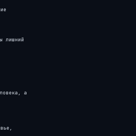
ние
ы лишний
ловека, а
овье,