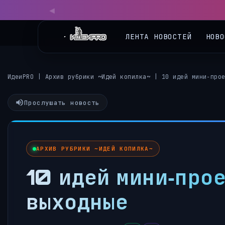
◀
ЛЕНТА НОВОСТЕЙ
НОВО
ИдеиPRO
|
Архив рубрики ~Идей копилка~
|
10 идей мини‑про
Прослушать новость
АРХИВ РУБРИКИ ~ИДЕЙ КОПИЛКА~
10 идей мини‑прое
выходные