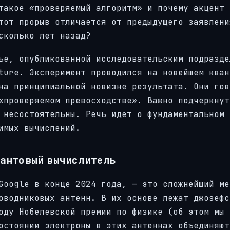
такое «проверяемый алгоритм» и почему акцент 
тот прорыв отличается от предыдущего заявлени
сколько лет назад?
ье, опубликованной исследовательским подразде
ture. Эксперимент проводился на новейшем кван
на принципиальной новизне результата. Они гов
«проверяемом превосходстве». Важно подчеркнут
 несостоятельны. Речь идет о фундаментальном 
имых вычислений.
вантовый вычислитель
Google в конце 2024 года, — это сложнейший ме
оводниковых антенн. В их основе лежат джозефс
оду Нобелевской премии по физике (об этом мы 
остоянии электроны в этих антеннах объединяют