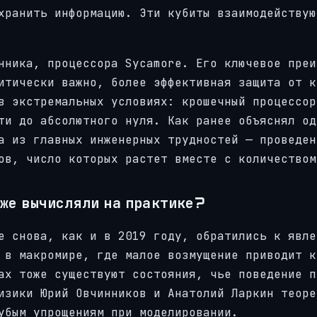
хранить информацию. Эти кубиты взаимодействую
нника, процессора Sycamore. Его ключевое преи
итически важно, более эффективная защита от к
в экстремальных условиях: крошечный процессор
ти до абсолютного нуля. Как ранее объяснял од
а из главных инженерных трудностей — проведен
ов, число которых растет вместе с количеством
 же вычисляли на практике?
е снова, как и в 2019 году, обратились к явле
 в макромире, где малое возмущение приводит к
ах тоже существуют состояния, чье поведение п
изики Юрий Овчинников и Анатолий Ларкин теоре
убым упрощениям при моделировании.