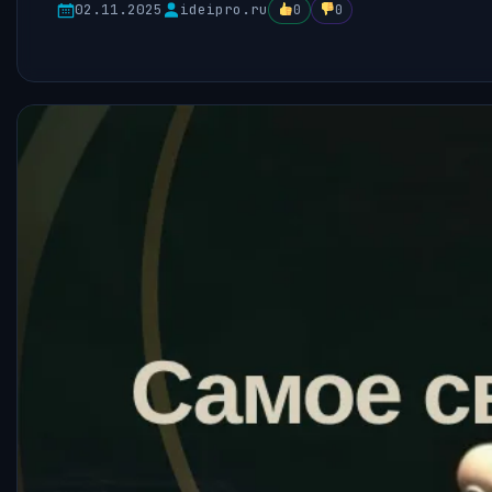
02.11.2025
ideipro.ru
0
0