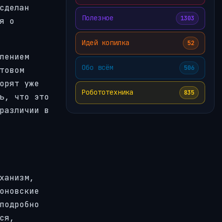
сделан
Полезное
1303
я о
Идей копилка
52
лением
Обо всём
506
товом
орят уже
Робототехника
835
ь, что это
различии в
ханизм,
оновские
подробно
ся,